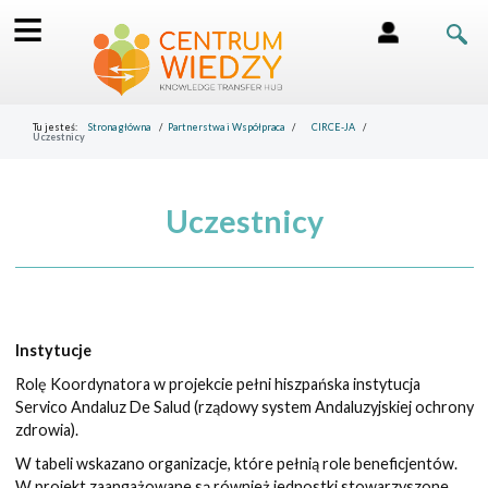
≡
Tu jesteś:
Strona główna
Partnerstwa i Współpraca
CIRCE-JA
Uczestnicy
Uczestnicy
Instytucje
Rolę Koordynatora w projekcie pełni hiszpańska instytucja
Servico Andaluz De Salud (rządowy system Andaluzyjskiej ochrony
zdrowia).
W tabeli wskazano organizacje, które pełnią role beneficjentów.
W projekt zaangażowane są również jednostki stowarzyszone,