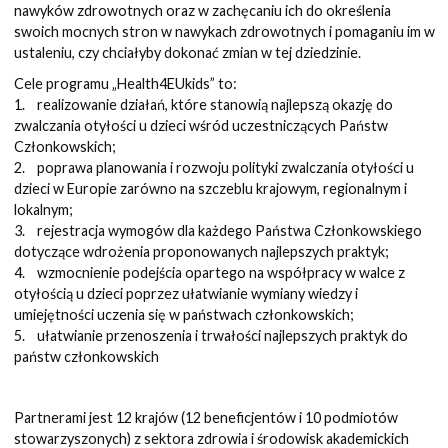
nawyków zdrowotnych oraz w zachęcaniu ich do określenia
swoich mocnych stron w nawykach zdrowotnych i pomaganiu im w
ustaleniu, czy chciałyby dokonać zmian w tej dziedzinie.
Cele programu „Health4EUkids” to:
1. realizowanie działań, które stanowią najlepszą okazję do
zwalczania otyłości u dzieci wśród uczestniczących Państw
Członkowskich;
2. poprawa planowania i rozwoju polityki zwalczania otyłości u
dzieci w Europie zarówno na szczeblu krajowym, regionalnym i
lokalnym;
3. rejestracja wymogów dla każdego Państwa Członkowskiego
dotyczące wdrożenia proponowanych najlepszych praktyk;
4. wzmocnienie podejścia opartego na współpracy w walce z
otyłością u dzieci poprzez ułatwianie wymiany wiedzy i
umiejętności uczenia się w państwach członkowskich;
5. ułatwianie przenoszenia i trwałości najlepszych praktyk do
państw członkowskich
Partnerami jest 12 krajów (12 beneficjentów i 10 podmiotów
stowarzyszonych) z sektora zdrowia i środowisk akademickich